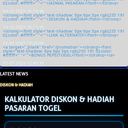
0);color: #ffffff=" "="">JADWAL PASARAN</font></strong>
04-03-2026 19:16:46
<strong><font style="text-shadow: 0px 0px 5px rgb(255 191
0);color: #ffffff=" "="">DISKON & HADIAH</font></strong>
14-10-2025 16:11:43
<strong><font style="text-shadow: 0px 0px 5px rgb(255 191
0);color: #ffffff=" "="">LINK ALTERNATIF</font></strong>
22-09-2025 19:26:09
<a target="_blank" href="/promotion"><strong><font
style="text-shadow: 0px 0px 5px rgb(255 191 0);color:
#ffffff=" "="">BONUS PEPSITOGEL</font></strong></a>
07-07-2025 12:48:39
LATEST
NEWS
DISKON & HADIAH
KALKULATOR DISKON & HADIAH
PASARAN TOGEL