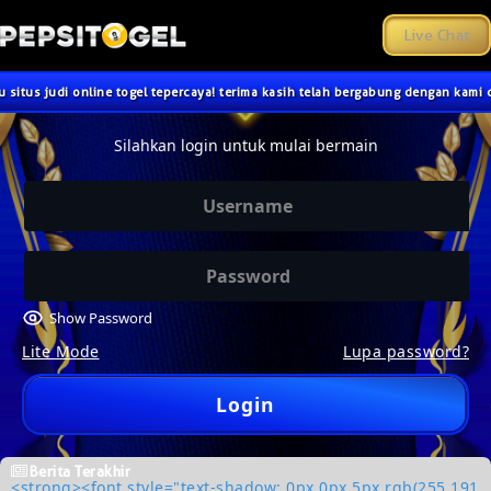
Live Chat
itus judi online togel tepercaya! terima kasih telah bergabung dengan kami dis
Silahkan login untuk mulai bermain
Show Password
Lite Mode
Lupa password?
Login
Berita Terakhir
<strong><font style="text-shadow: 0px 0px 5px rgb(255 191