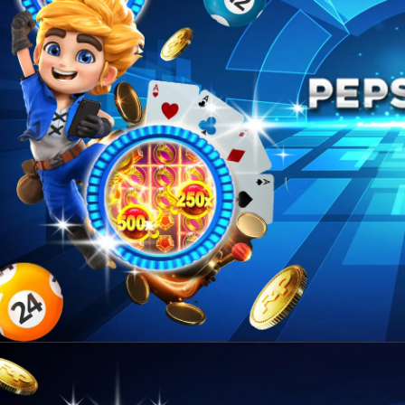
54
Ambil Air
55
Ambil Da
56
Anak Kam
57
Anak Kunc
58
Anak Naik
59
Angkat Ba
60
Weker
61
Wat Siam
62
Wanita Pu
63
Ubi
64
Tusuk Gigi
65
Tupai