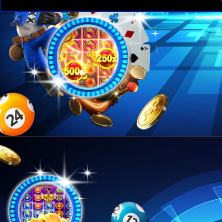
44
Hidung Bel
Meja - Arj
45
Udang ke
46
Langit
47
Tanah
48
Gula
49
Obat
50
Ahli Nuju
51
Air Gripe
52
Air Panas
53
Alat Tulis