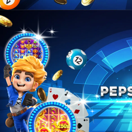
78
Arang
79
Topi
80
Arloji
81
Tokong Te
82
Toko Kain
83
Tiup Harm
84
Ayam Kal
85
Tinta Ste
86
Babi Huta
87
Badminto
88
Tinta
89
Baju Cina