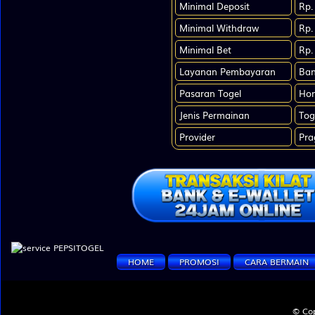
Minimal Deposit
Rp.
38
Orang Gila 
Minimal Withdraw
Rp.
Buriswara
Minimal Bet
Rp.
Layanan Pembayaran
Ban
39
Siluman Ai
Pasaran Togel
Hon
Toples - W
Jenis Permainan
Tog
40
Putri Kipas
Provider
Pra
Apokat,Alp
41
Petani - Pe
Cukur - Ir
42
Prajurit -
Angin - Ci
HOME
PROMOSI
CARA BERMAIN
43
Raksasa - 
Es - Praha
© Cop