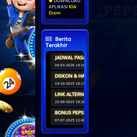
DOWNLOAD
Destarata
APLIKASI
Klik
Disini
15
Pendeta W
Manggis -
Berita
16
Orang Bon
Terakhir
Anggur - B
JADWAL PASARAN
17
Penolong -
04-03-2026 19:16:46
DISKON & HADIAH
14-10-2025 16:11:43
18
Putri Raja
LINK ALTERNATIF
Engsel - D
22-09-2025 19:26:09
BONUS PEPSITOGEL
19
Kekasih - 
Bemo - N
07-07-2025 12:48:39
20
Pahlawan -