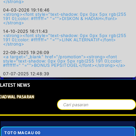
</strong>
04-03-2026 19:16:46
<strong><font style="text-shadow: 0px 0px 5px rgb(255
191 0);color: #ffffff=" "="">DISKON & HADIAH</font>
</strong>
14-10-2025 16:11:43
<strong><font style="text-shadow: 0px 0px 5px rgb(255
191 0);color: #ffffff=" "="">LINK ALTERNATIF</font>
</strong>
22-09-2025 19:26:09
<a target="_blank" href="/promotion"><strong><font
style="text-shadow: 0px 0px 5px rgb(255 191 0);color:
#ffffff=" "="">BONUS PEPSITOGEL</font></strong></a>
07-07-2025 12:48:39
LATEST
NEWS
JADWAL PASARAN
TOTO MACAU 00