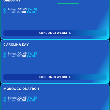
OREGON 1
SETIAP HARI
Tutup:
02:45
(WIB)
Buka:
03:00
(WIB)
KUNJUNGI WEBSITE
CAROLINA DAY
SETIAP HARI
Tutup:
02:45
(WIB)
Buka:
03:00
(WIB)
KUNJUNGI WEBSITE
MOROCCO QUATRO 1
SETIAP HARI
Tutup:
02:45
(WIB)
Buka:
03:00
(WIB)