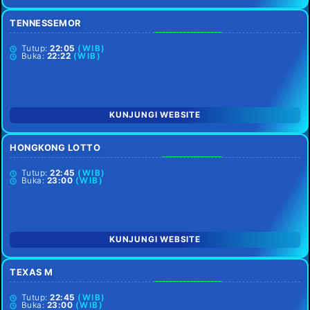
TENNESSEMOR
MINGGU LIBUR
Tutup:
22:05
(WIB)
Buka:
22:22
(WIB)
KUNJUNGI WEBSITE
HONGKONG LOTTO
SETIAP HARI
Tutup:
22:45
(WIB)
Buka:
23:00
(WIB)
KUNJUNGI WEBSITE
TEXAS M
MINGGU LIBUR
Tutup:
22:45
(WIB)
Buka:
23:00
(WIB)