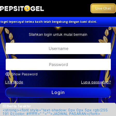
Live Chat
rcaya! terima kasih telah bergabung dengan kami disini.
Silahkan login untuk mulai bermain
Show Password
Lite Mode
Lupa password?
Login
Berita Terakhir
<strong><font style="text-shadow: 0px 0px 5px rgb(255
191 0);color: #ffffff=" "="">JADWAL PASARAN</font>